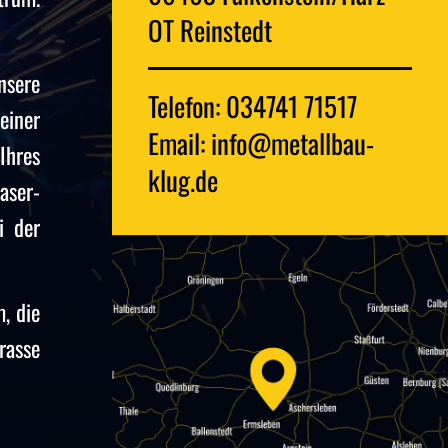
OT Reinstedt
nsere
Telefon: 034741 71517
einer
Email: info@metallbau-
Ihres
klug.de
aser-
i der
, die
rasse