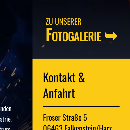
ZU UNSERER
Fotogalerie ➥
Kontakt &
Anfahrt
unden
Froser Straße 5
trie,
06463 Falkenstein/Harz
trum.